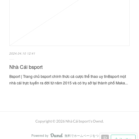
2024.04.10 12:41
Nhà Cái bsport
Bsport | Trang chủ bsport chính thức cá cược thể thao uy tínBsport một
nhà cái trực tuyến ra đời từ năm 2015 và có trụ sở tại thành phố Maka...
Copyright ©
2026
Nhà Cái bsport's Ownd
.
Powered by
無料でホームページをつくろう
AmebaOwnd